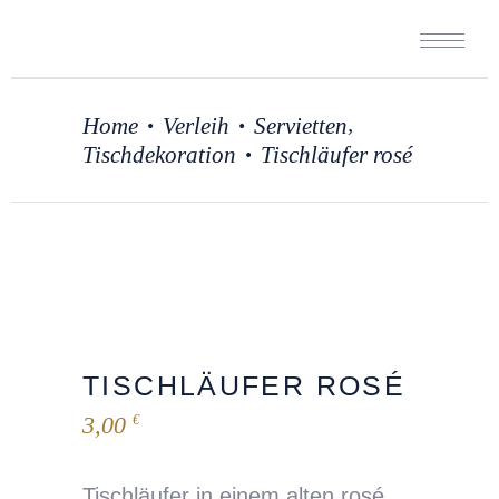
,
Home
Verleih
Servietten
•
•
Tischdekoration
Tischläufer rosé
•
TISCHLÄUFER ROSÉ
3,00
€
Tischläufer in einem alten rosé